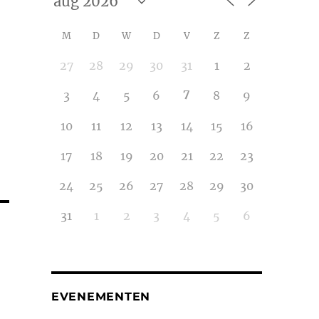
M
D
W
D
V
Z
Z
27
28
29
30
31
1
2
7
3
4
5
6
8
9
10
11
12
13
14
15
16
17
18
19
20
21
22
23
24
25
26
27
28
29
30
31
1
2
3
4
5
6
EVENEMENTEN