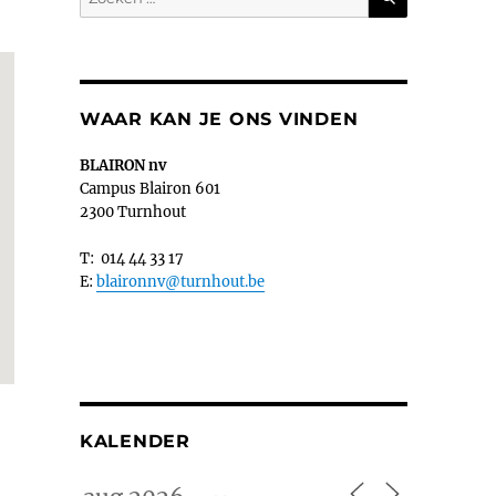
naar:
WAAR KAN JE ONS VINDEN
BLAIRON nv
Campus Blairon 601
2300 Turnhout
T: 014 44 33 17
E:
blaironnv@turnhout.be
KALENDER