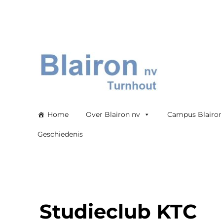
Blairon nv
Home
Over Blairon nv
Campus Blairo
Geschiedenis
Studieclub KTC