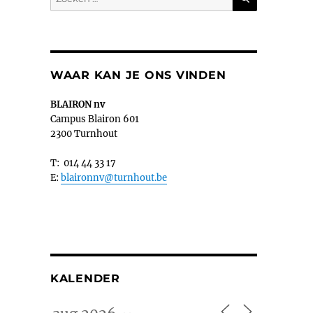
naar:
WAAR KAN JE ONS VINDEN
BLAIRON nv
Campus Blairon 601
2300 Turnhout
T: 014 44 33 17
E:
blaironnv@turnhout.be
KALENDER