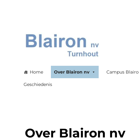
Blairon nv
Home
Over Blairon nv
Campus Blair
Geschiedenis
Over Blairon nv