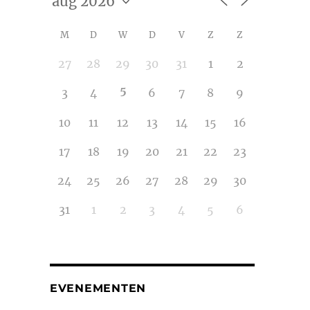
M
D
W
D
V
Z
Z
27
28
29
30
31
1
2
5
3
4
6
7
8
9
10
11
12
13
14
15
16
17
18
19
20
21
22
23
24
25
26
27
28
29
30
31
1
2
3
4
5
6
EVENEMENTEN