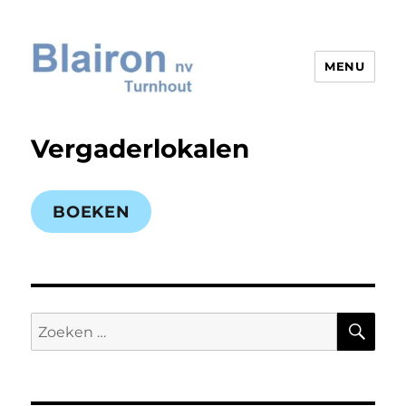
MENU
Blairon nv
Vergaderlokalen
BOEKEN
ZO
Zoeken
naar: