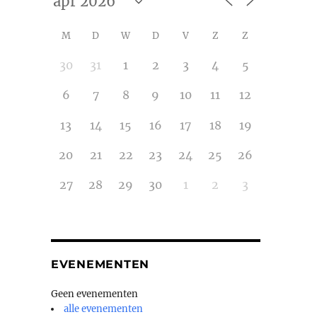
M
D
W
D
V
Z
Z
30
31
1
2
3
4
5
6
7
8
9
10
11
12
13
14
15
16
17
18
19
20
21
22
23
24
25
26
27
28
29
30
1
2
3
EVENEMENTEN
Geen evenementen
alle evenementen