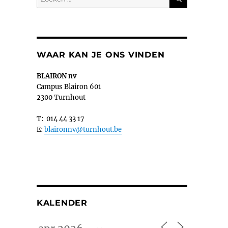
naar:
WAAR KAN JE ONS VINDEN
BLAIRON nv
Campus Blairon 601
2300 Turnhout
T: 014 44 33 17
E:
blaironnv@turnhout.be
KALENDER