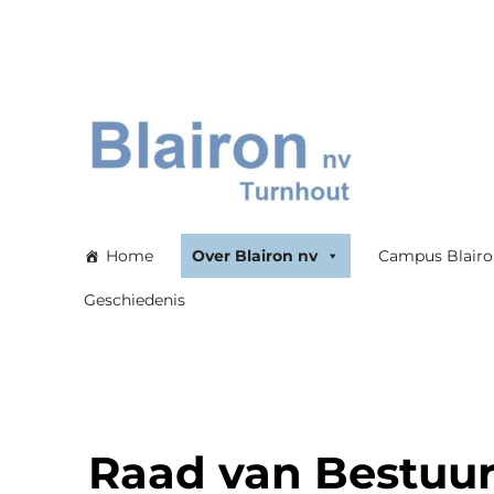
Blairon nv
Home
Over Blairon nv
Campus Blair
Geschiedenis
Raad van Bestuu