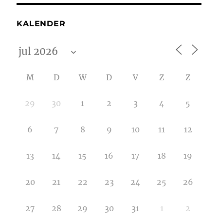
KALENDER
M
D
W
D
V
Z
Z
29
30
1
2
3
4
5
6
7
8
9
10
11
12
13
14
15
16
17
18
19
20
21
22
23
24
25
26
27
28
29
30
31
1
2