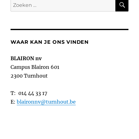
ZO
Zoeken
naar:
WAAR KAN JE ONS VINDEN
BLAIRON nv
Campus Blairon 601
2300 Turnhout
T: 014 44 33 17
E:
blaironnv@turnhout.be