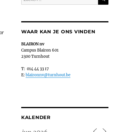
naar:
WAAR KAN JE ONS VINDEN
ar
BLAIRON nv
Campus Blairon 601
2300 Turnhout
T: 014 44 33 17
E:
blaironnv@turnhout.be
KALENDER