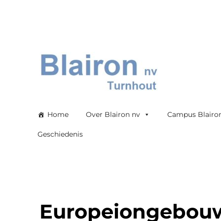
Blairon nv
Home
Over Blairon nv
Campus Blairo
Geschiedenis
Europeiongebouw