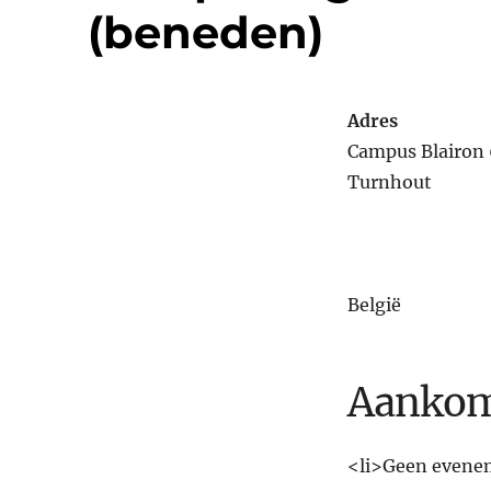
(beneden)
Adres
Campus Blairon 
Turnhout
België
Aankom
<li>Geen evenem