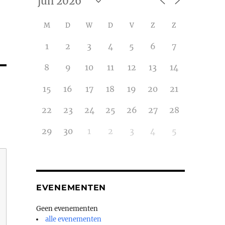
M
D
W
D
V
Z
Z
1
2
3
4
5
6
7
8
9
10
11
12
13
14
15
16
17
18
19
20
21
22
23
24
25
26
27
28
29
30
1
2
3
4
5
EVENEMENTEN
Geen evenementen
alle evenementen