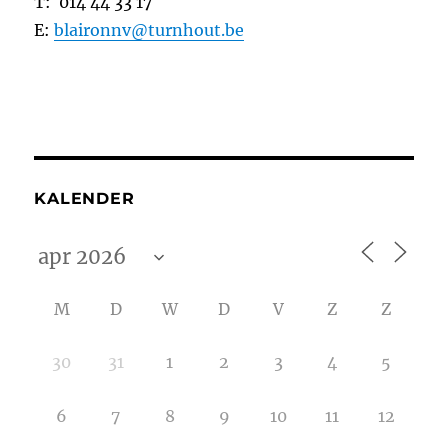
T: 014 44 33 17
E:
blaironnv@turnhout.be
KALENDER
M
D
W
D
V
Z
Z
30
31
1
2
3
4
5
6
7
8
9
10
11
12