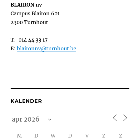
BLAIRON nv
Campus Blairon 601
2300 Turnhout
T: 014 44 33 17
E:
blaironnv@turnhout.be
KALENDER
M
D
W
D
V
Z
Z