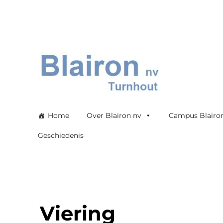
Blairon nv
Home
Over Blairon nv
Campus Blairo
Geschiedenis
Viering