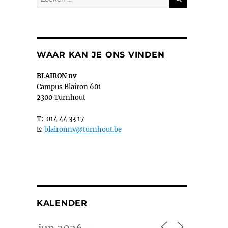
naar:
WAAR KAN JE ONS VINDEN
BLAIRON nv
Campus Blairon 601
2300 Turnhout
T: 014 44 33 17
E:
blaironnv@turnhout.be
KALENDER