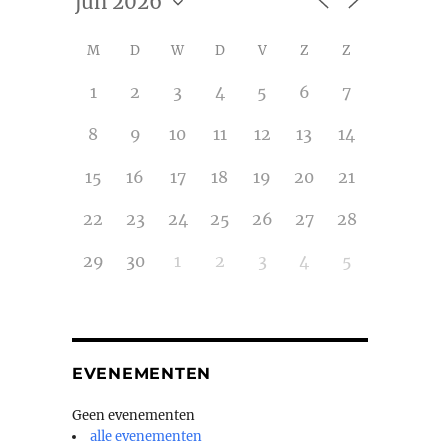
M
D
W
D
V
Z
Z
1
2
3
4
5
6
7
8
9
10
11
12
13
14
15
16
17
18
19
20
21
22
23
24
25
26
27
28
29
30
1
2
3
4
5
EVENEMENTEN
Geen evenementen
alle evenementen