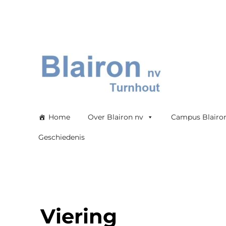
Blairon nv
Home
Over Blairon nv
Campus Blairo
Geschiedenis
Viering