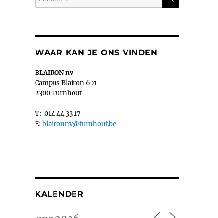
naar:
WAAR KAN JE ONS VINDEN
BLAIRON nv
Campus Blairon 601
2300 Turnhout
T: 014 44 33 17
E:
blaironnv@turnhout.be
KALENDER