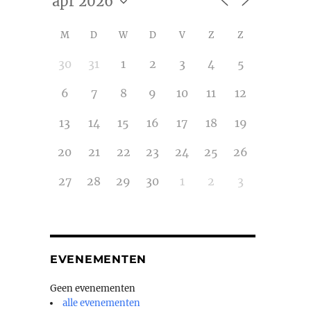
M
D
W
D
V
Z
Z
30
31
1
2
3
4
5
6
7
8
9
10
11
12
13
14
15
16
17
18
19
20
21
22
23
24
25
26
27
28
29
30
1
2
3
EVENEMENTEN
Geen evenementen
alle evenementen