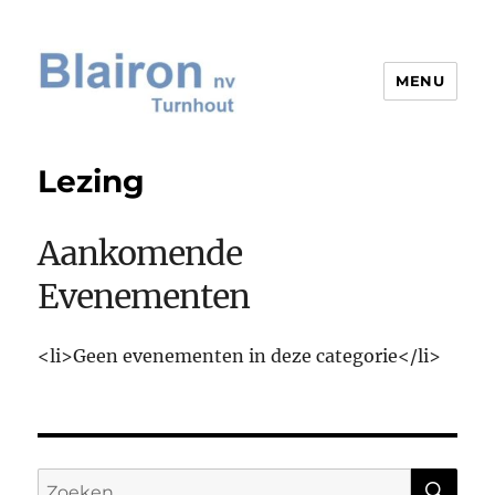
MENU
Blairon nv
Lezing
Aankomende
Evenementen
<li>Geen evenementen in deze categorie</li>
ZO
Zoeken