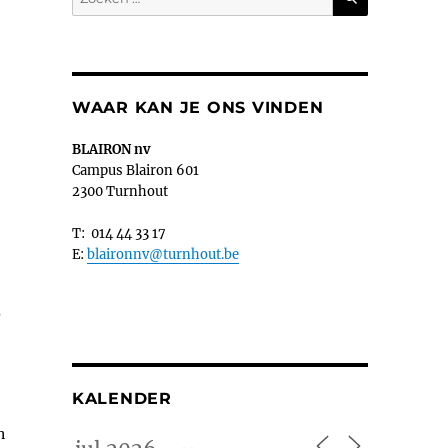
naar:
WAAR KAN JE ONS VINDEN
BLAIRON nv
Campus Blairon 601
2300 Turnhout
T: 014 44 33 17
E:
blaironnv@turnhout.be
p
KALENDER
n