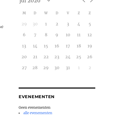
M
D
W
D
V
Z
Z
29
30
1
2
3
4
5
20)
6
7
8
9
10
11
12
13
14
15
16
17
18
19
20
21
22
23
24
25
26
27
28
29
30
31
1
2
EVENEMENTEN
Geen evenementen
alle evenementen