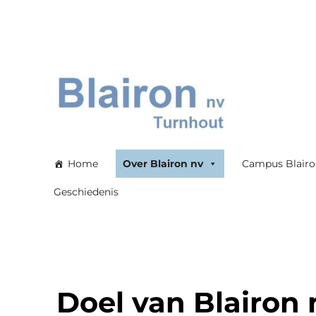
Blairon nv
Home
Over Blairon nv
Campus Blair
Geschiedenis
Doel van Blairon 