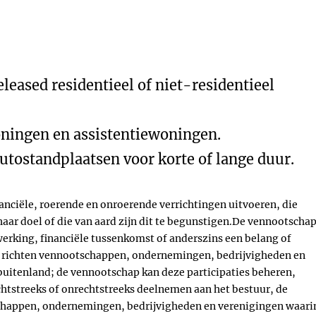
eleased residentieel of niet-residentieel
oningen en assistentiewoningen.
utostandplaatsen voor korte of lange duur.
anciële, roerende en onroerende verrichtingen uitvoeren, die
haar doel of die van aard zijn dit te begunstigen.De vennootscha
nwerking, financiële tussenkomst of anderszins een belang of
e richten vennootschappen, ondernemingen, bedrijvigheden en
 buitenland; de vennootschap kan deze participaties beheren,
chtstreeks of onrechtstreeks deelnemen aan het bestuur, de
tschappen, ondernemingen, bedrijvigheden en verenigingen waari