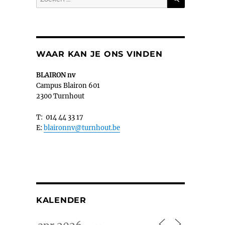
naar:
WAAR KAN JE ONS VINDEN
BLAIRON nv
Campus Blairon 601
2300 Turnhout
T: 014 44 33 17
E:
blaironnv@turnhout.be
KALENDER