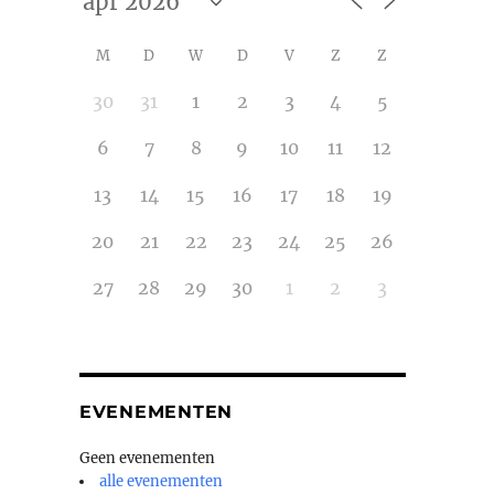
M
D
W
D
V
Z
Z
30
31
1
2
3
4
5
6
7
8
9
10
11
12
13
14
15
16
17
18
19
20
21
22
23
24
25
26
27
28
29
30
1
2
3
EVENEMENTEN
Geen evenementen
alle evenementen