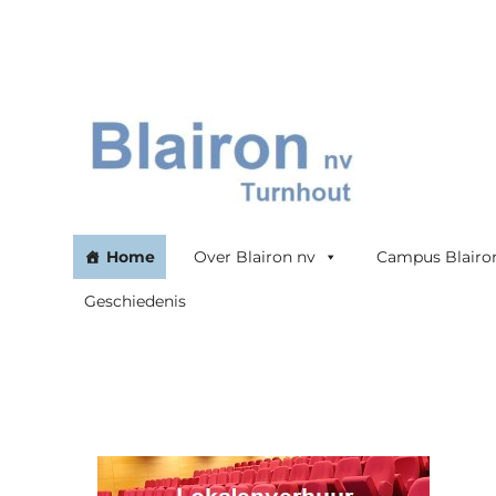
Blairon nv
Home
Over Blairon nv
Campus Blairo
Geschiedenis